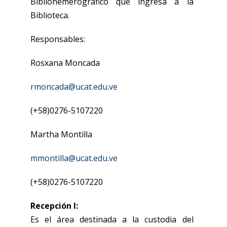
Bibliohemerográfico que ingresa a la
Biblioteca.
Responsables:
Rosxana Moncada
rmoncada@ucat.edu.ve
(+58)0276-5107220
Martha Montilla
mmontilla@ucat.edu.ve
(+58)0276-5107220
Recepción I:
Es el área destinada a la custodia del