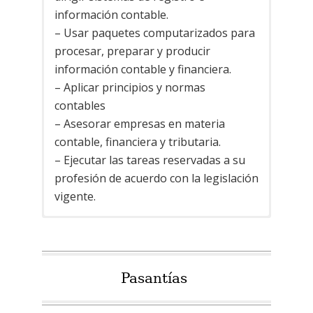
información contable.
– Usar paquetes computarizados para
procesar, preparar y producir
información contable y financiera.
– Aplicar principios y normas
contables
– Asesorar empresas en materia
contable, financiera y tributaria.
– Ejecutar las tareas reservadas a su
profesión de acuerdo con la legislación
vigente.
Título que se otorga:
Título que se otorga:
Título que se otorga:
Título que se otorga:
Licenciado en
Licenciado en
Licenciado en
Licenciado en
Administración, Mención Gerencia de
Administración, Mención Gerencia de
Administración, Mención Informática
Administración, Mención Mercadeo.
Empresas.
Recursos Humanos.
Gerencial.
Régimen de estudios:
anual.
Pasantías
Régimen de estudios:
Régimen de estudios:
Régimen de estudios:
Duración:
5 años.
anual.
anual.
anual.
Duración:
Duración:
Duración:
5 años.
5 años.
5 años.
Misión: