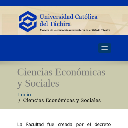
Toggle
navigati
Ciencias Económicas
y Sociales
Inicio
Ciencias Económicas y Sociales
La Facultad fue creada por el decreto