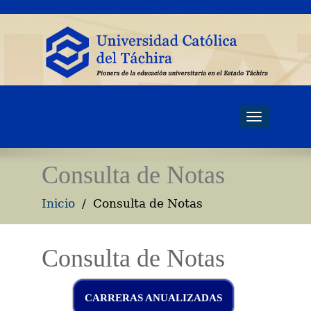
Toggle
navigati
Consulta de Notas
Inicio
Consulta de Notas
Consulta de Notas
CARRERAS ANUALIZADAS