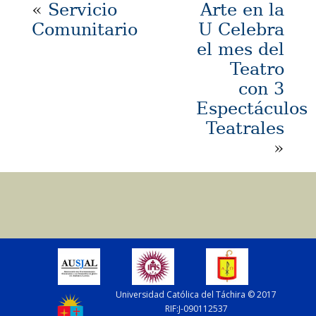
«
Servicio
Arte en la
Comunitario
U Celebra
el mes del
Teatro
con 3
Espectáculos
Teatrales
»
Universidad Católica del Táchira © 2017
RIF:J-090112537