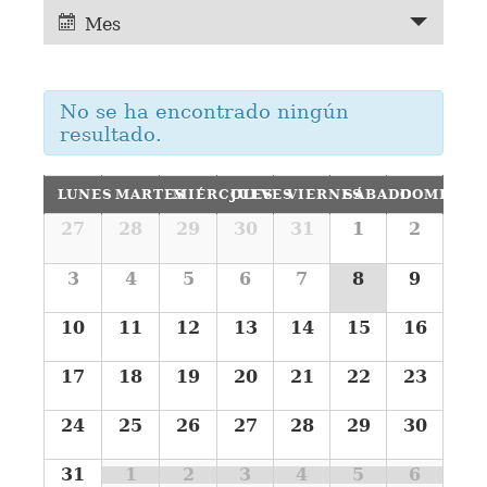
y
de
Mes
vistas
vistas
de
de
Evento
No se ha encontrado ningún
Eventos
resultado.
Calendario
LUNES
MARTES
MIÉRCOLES
JUEVES
VIERNES
SÁBADO
DOMINGO
de
Calendario
27
28
29
30
31
1
2
de
Eventos
Eventos
3
4
5
6
7
8
9
10
11
12
13
14
15
16
17
18
19
20
21
22
23
24
25
26
27
28
29
30
31
1
2
3
4
5
6