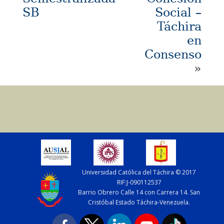
SB
Social –
Táchira
en
Consenso
»
Universidad Católica del Táchira © 2017
RIF:J-090112537
Barrio Obrero Calle 14 con Carrera 14. San
Cristóbal Estado Táchira-Venezuela.