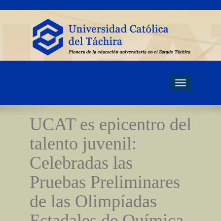
Toggle
navigati
UCAT es epicentro del
talento juvenil:
Celebradas las
Pruebas Preliminares
de las Olimpíadas
Estadales de Química