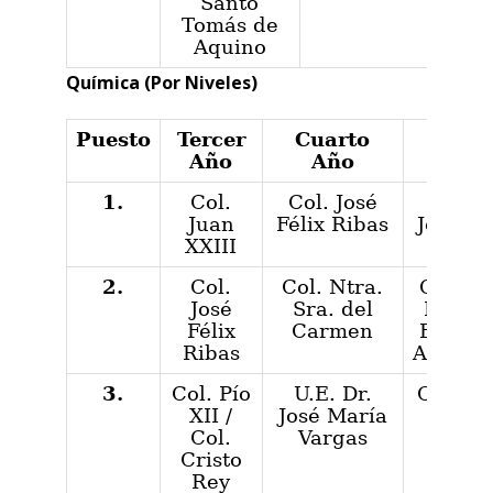
Santo
Tomás de
Aquino
Química (Por Niveles)
Puesto
Tercer
Cuarto
Quin
Año
Año
Año
1.
Col.
Col. José
U.E. D
Juan
Félix Ribas
José M
XXIII
Varg
2.
Col.
Col. Ntra.
Col. 12
José
Sra. del
Febrer
Félix
Carmen
E.T. Ma
Ribas
Auxilia
3.
Col. Pío
U.E. Dr.
Col. Cr
XII /
José María
Rey
Col.
Vargas
Cristo
Rey