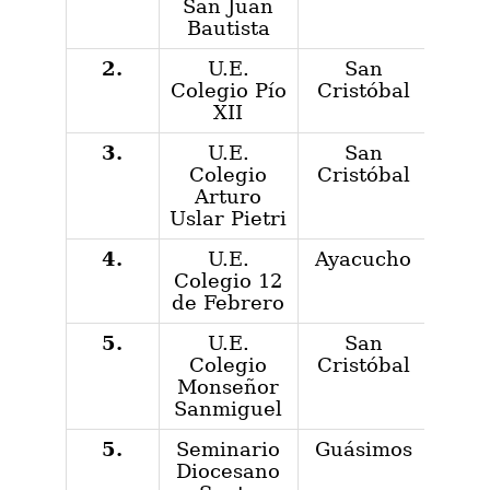
San Juan
Bautista
2.
U.E.
San
Colegio Pío
Cristóbal
XII
3.
U.E.
San
Colegio
Cristóbal
Arturo
Uslar Pietri
4.
U.E.
Ayacucho
Colegio 12
de Febrero
5.
U.E.
San
Colegio
Cristóbal
Monseñor
Sanmiguel
5.
Seminario
Guásimos
Diocesano