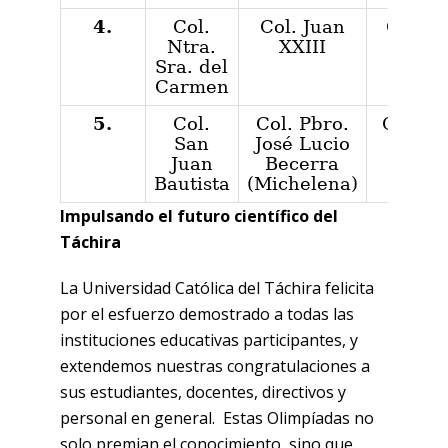
4.
Col.
Col. Juan
Col. J
Ntra.
XXIII
XXII
Sra. del
Carmen
5.
Col.
Col. Pbro.
Col. Nt
San
José Lucio
Sra. d
Juan
Becerra
Carm
Bautista
(Michelena)
Impulsando el futuro científico del
Táchira
La Universidad Católica del Táchira felicita
por el esfuerzo demostrado a todas las
instituciones educativas participantes, y
extendemos nuestras congratulaciones a
sus estudiantes, docentes, directivos y
personal en general. Estas Olimpíadas no
solo premian el conocimiento, sino que